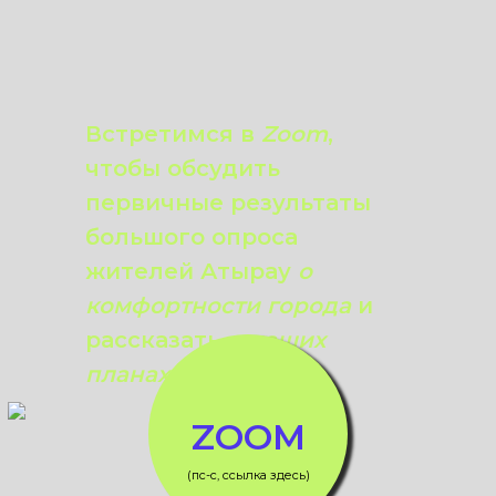
Встретимся в
Zoom
,
чтобы обсудить
первичные результаты
большого опроса
жителей Атырау
о
комфортности города
и
рассказать
о наших
планах
.
ZOOM
(пс-с, ссылка здесь)