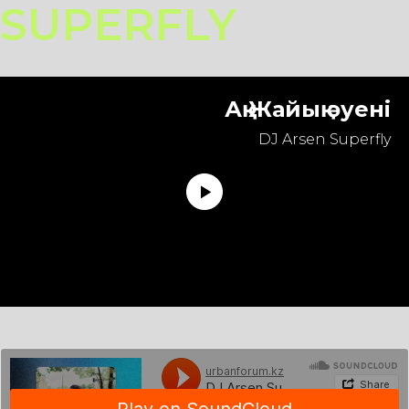
SUPERFLY
Ақ Жайық әуенi
DJ Arsen Superfly