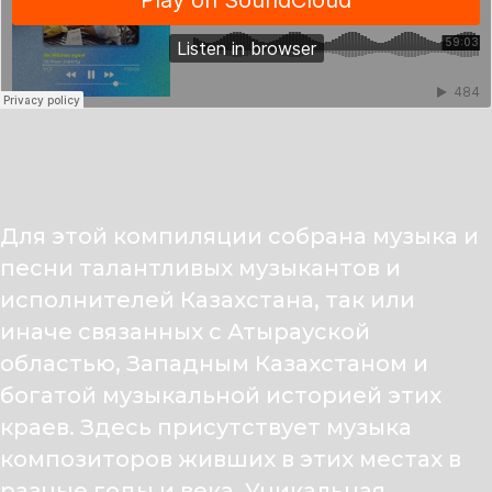
Для этой компиляции собрана музыка и
песни талантливых музыкантов и
исполнителей Казахстана, так или
иначе связанных с Атырауской
областью, Западным Казахстаном и
богатой музыкальной историей этих
краев. Здесь присутствует музыка
композиторов живших в этих местах в
разные годы и века. Уникальная