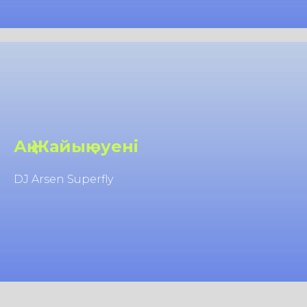
Ақ Жайық әуені
DJ Arsen Superfly