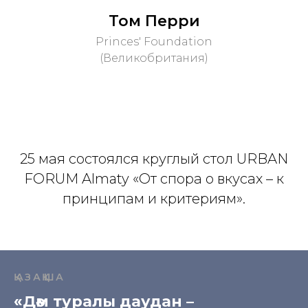
Том Перри
Princes' Foundation
(Великобритания)
25 мая состоялся круглый стол URBAN
FORUM Almaty «От спора о вкусах – к
принципам и критериям».
ҚАЗАҚША
«
Дәм туралы даудан
–