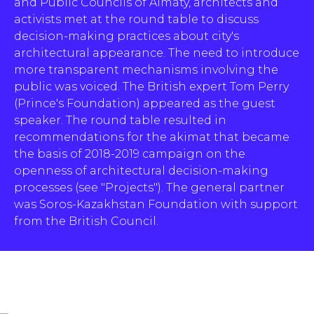
and Public Councils of Almaty, architects and
activists met at the round table to discuss
decision-making practices about city's
architectural appearance. The need to introduce
more transparent mechanisms involving the
public was voiced. The British expert Tom Perry
(Prince's Foundation) appeared as the guest
speaker. The round table resulted in
recommendations for the akimat that became
the basis of 2018-2019 campaign on the
openness of architectural decision-making
processes (see "Projects"). The general partner
was Soros-Kazakhstan Foundation with support
from the British Council.