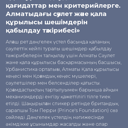
қағидаттар мен критерийлерге
.
Алматыдағы сәулет және қала
құрылысы шешімдерін
қабылдау тәжірибесі
»
Алғаш рет дөңгелек үстел басында қаланың
сәулеттік кейпі туралы шешімдер қабылдау
тәжірибелерін талқылау үшін Алматы Сәулет
және қала құрылысы басқармасының басшысы,
Урбанистика орталығы, Алматы Қала құрылысы
кеңесі мен Қоғамдық кеңес мүшелері,
сәулетшілер мен белсенділер қатысты.
Қоғамдастықтың тартылуымен барынша айқын
механизмдерді енгізу қажеттілігі тілге тиек
етілді. Шақырылған спикер ретінде британдық
сарапшы Том Перри (Prince's Foundation) сөз
сөйледі. Дөңгелек үстелдің нәтижесінде
әкімдікке ұсынымдар жасалды және олар