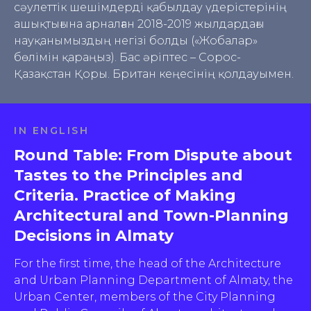
сәулеттік шешімдерді қабылдау үдерістерінің
ашықтығына арналған 2018-2019 жылдардағы
науқанымыздың негізі болды («Жобалар»
бөлімін қараңыз). Бас әріптес – Сорос-
Қазақстан Қоры. Британ кеңесінің қолдауымен.
IN ENGLISH
Round Table: From Dispute about
Tastes to the Principles and
Criteria. Practice of Making
Architectural and Town-Planning
Decisions in Almaty
For the first time, the head of the Architecture
and Urban Planning Department of Almaty, the
Urban Center, members of the City Planning