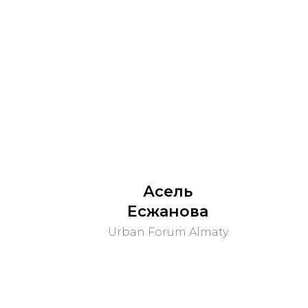
Асель
Есжанова
Urban Forum Almaty