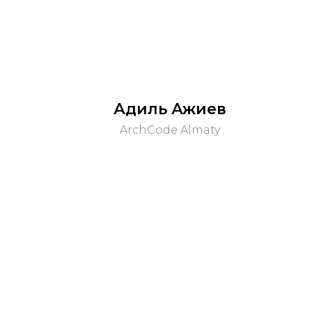
Адиль Ажиев
ArchCode Almaty