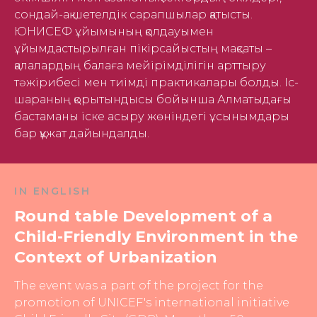
сондай-ақ шетелдік сарапшылар қатысты.
ЮНИСЕФ ұйымының қолдауымен
ұйымдастырылған пікірсайыстың мақсаты –
қалалардың балаға мейірімділігін арттыру
тәжірибесі мен тиімді практикалары болды. Іс-
шараның қорытындысы бойынша Алматыдағы
бастаманы іске асыру жөніндегі ұсынымдары
бар құжат дайындалды.
IN ENGLISH
Round table Development of a
Child-Friendly Environment in the
Context of Urbanization
The event was a part of the project for the
promotion of UNICEF's international initiative