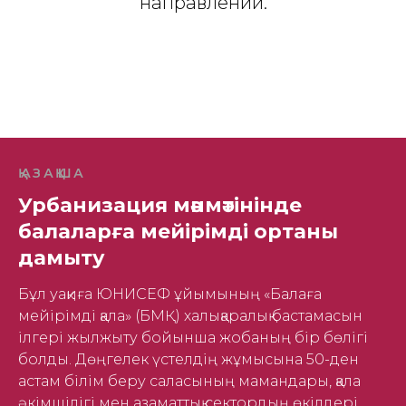
направлении.
ҚАЗАҚША
Урбанизация мәнмәтінінде
балаларға мейірімді ортаны
дамыту
Бұл уақиға ЮНИСЕФ ұйымының «Балаға
мейірімді қала» (БМҚ) халықаралық бастамасын
ілгері жылжыту бойынша жобаның бір бөлігі
болды. Дөңгелек үстелдің жұмысына 50-ден
астам білім беру саласының мамандары, қала
әкімшілігі мен азаматтық сектордың өкілдері,