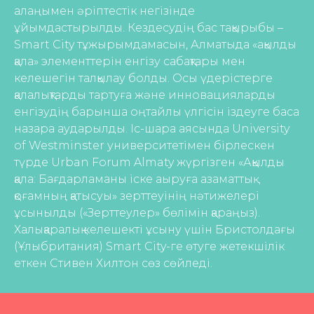
алаңымен әріптестік негізінде
ұйымдастырылды. Кездесудің бас тақырыбы –
Smart City тұжырымдамасын, Алматыда «ақылды
қала» элементтерін енгізу сабақтары мен
келешегін талқылау болды. Осы үдерістерге
қалалықтарды тартуға және инновацияларды
енгізудің барынша оңтайлы үлгісін іздеуге баса
назара аударылды. Іс-шара аясында University
of Westminster университетімен бірлескен
түрде Urban Forum Almaty жүргізген «Ақылды
қала: Бағдарламаны іске аыруға азаматтық
қоғамның қатысуы» зерттеуінің нәтижелері
ұсынылды («Зерттеулер» бөлімін қараңыз).
Халықаралық келешекті ұсыну үшін Бристолдағы
(Ұлыбритания) Smart City-ге өтуге жетекшілік
еткен Стивен Хилтон сөз сөйледі.