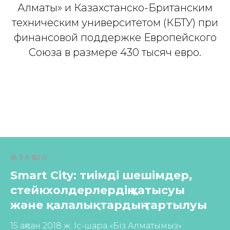
Алматы» и Казахстанско-Британским
техническим университетом (КБТУ) при
финансовой поддержке Европейского
Союза в размере 430 тысяч евро.
ҚАЗАҚША
Smart City: тиімді шешімдер,
стейкхолдерлердің қатысуы
және қалалықтардың тартылуы
15 ақпан 2018 ж. Іс-шара «Біз Алматымыз»